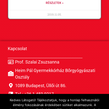
RÉSZLETEK »
2019.11.05.
Kapcsolat
Prof. Szalai Zsuzsanna
Heim Pál Gyermekkórház Bőrgyógyászati
Osztály
1089 Budapest, Üllői út 86.
Tel.: +36 1 459 9217
Kedves Látogató! Tájékoztatjuk, hogy a honlap felhasználói
Fax: +36-1-459-92-20
élmény fokozásának érdekében sütiket alkalmazunk. A