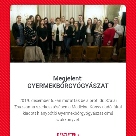
Megjelent:
GYERMEKBŐRGYÓGYÁSZAT
2019. december 6. -án mutatták be a prof. dr. Szalai
Zsuzsanna szerkesztésében a Medicina Könyvkiadó által
kiadott hiánypótló Gyermekbőrgyógyászat című
szakkönyvet.
RÉSZLETEK »