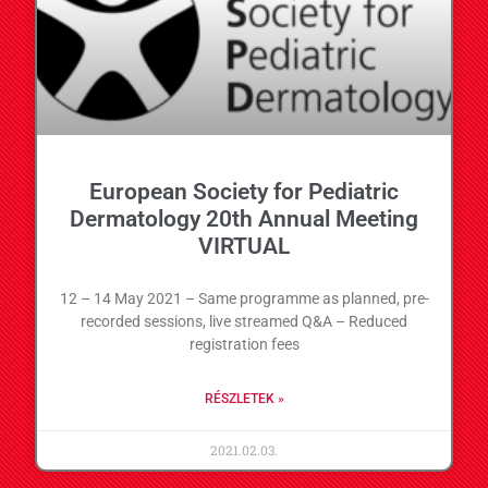
European Society for Pediatric
Dermatology 20th Annual Meeting
VIRTUAL
12 – 14 May 2021 – Same programme as planned, pre-
recorded sessions, live streamed Q&A – Reduced
registration fees
RÉSZLETEK »
2021.02.03.