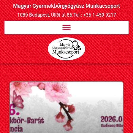
Magyar Gyermekbőrgyógyász Munkacsoport
1089 Budapest, Üllői út 86.
Tel.: +36 1 459 9217