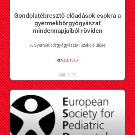
Gondolatébresztő előadások csokra a
gyermekbőrgyógyászat
mindennapjaiból röviden
A Gyermekbőrgyógyászati Szekció ülése
RÉSZLETEK »
2021.11.07.