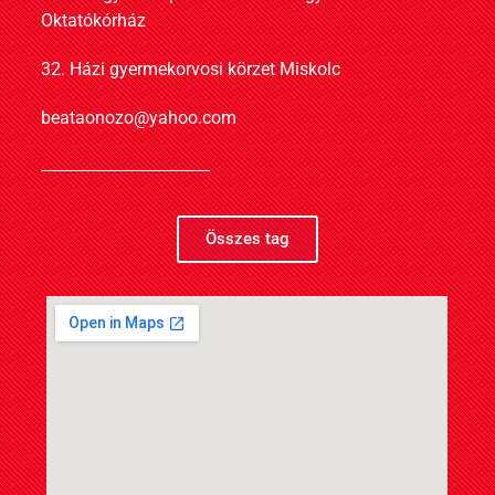
Oktatókórház
32. Házi gyermekorvosi körzet Miskolc
beataonozo@yahoo.com
Összes tag