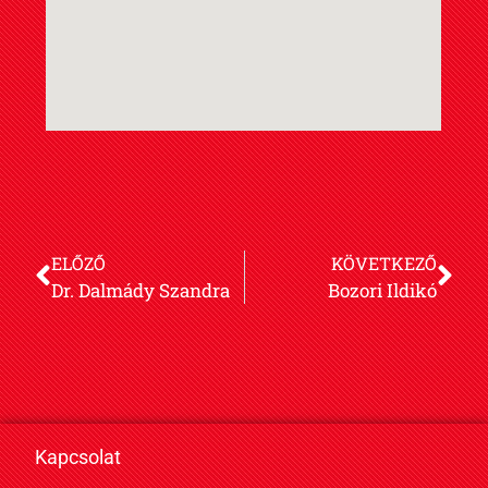
ELŐZŐ
KÖVETKEZŐ
Dr. Dalmády Szandra
Bozori Ildikó
Kapcsolat