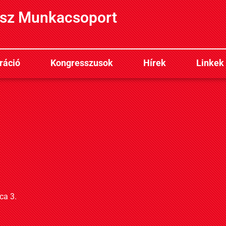
sz Munkacsoport
ráció
Kongresszusok
Hírek
Linkek
ca 3.