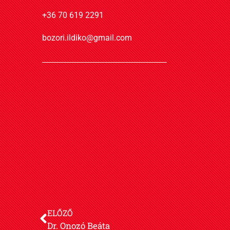
+36 70 619 2291
bozori.ildiko@gmail.com
ELŐZŐ
Dr. Onozó Beáta