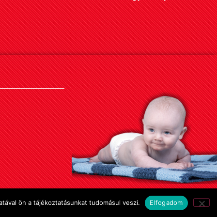
tával ön a tájékoztatásunkat tudomásul veszi.
Elfogadom