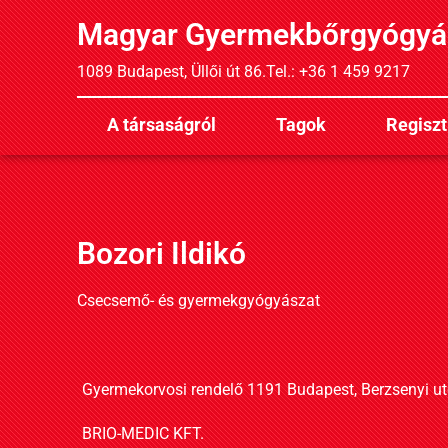
Magyar Gyermekbőrgyógyá
1089 Budapest, Üllői út 86.
Tel.: +36 1 459 9217
A társaságról
Tagok
Regiszt
Bozori Ildikó
Csecsemő- és gyermekgyógyászat
Gyermekorvosi rendelő 1191 Budapest, Berzsenyi ut
BRIO-MEDIC KFT.