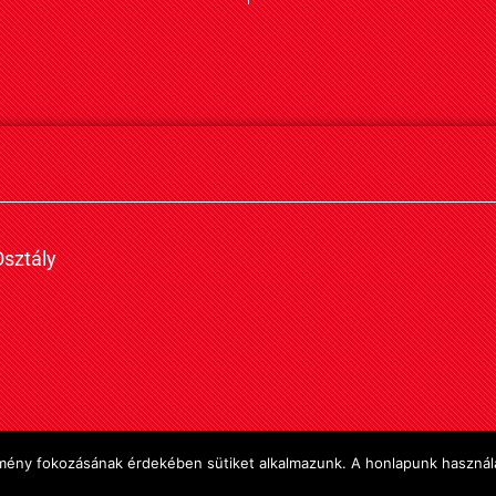
sztály
élmény fokozásának érdekében sütiket alkalmazunk. A honlapunk használa