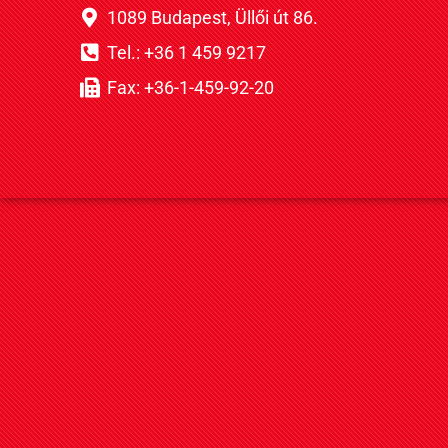
1089 Budapest, Üllői út 86.
Tel.: +36 1 459 9217
Fax: +36-1-459-92-20