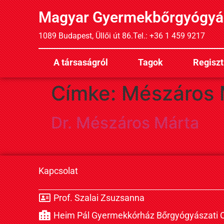
Magyar Gyermekbőrgyógyá
1089 Budapest, Üllői út 86.
Tel.: +36 1 459 9217
A társaságról
Tagok
Regiszt
Címke:
Mészáros 
Dr. Mészáros Márta
Kapcsolat
Prof. Szalai Zsuzsanna
Heim Pál Gyermekkórház Bőrgyógyászati O