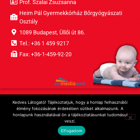
Prof. Szalai Zsuzsanna
Heim Pál Gyermekkórház Bőrgyógyászati
Osztály
1089 Budapest, Üllői út 86.
Tel.: +36 1 459 9217
Fax: +36-1-459-92-20
Kedves Látogató! Tájékoztatjuk, hogy a honlap felhasználói
élmény fokozásának érdekében sütiket alkalmazunk. A
honlapunk használatával ön a tájékoztatásunkat tudomásul
veszi.
Elfogadom