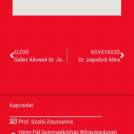
ELŐZŐ
KÖVETKEZŐ
Galler Ákosné Dr. Jakab Andrea Emese
Dr. Jagodich Mira
Kapcsolat
Prof. Szalai Zsuzsanna
Heim Pál Gyermekkórház Bőrgyógyászati