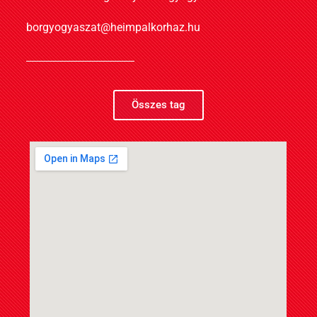
borgyogyaszat@heimpalkorhaz.hu
Összes tag