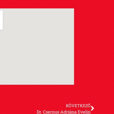
KÖVETKEZŐ
Dr. Csernus Adriána Evelin