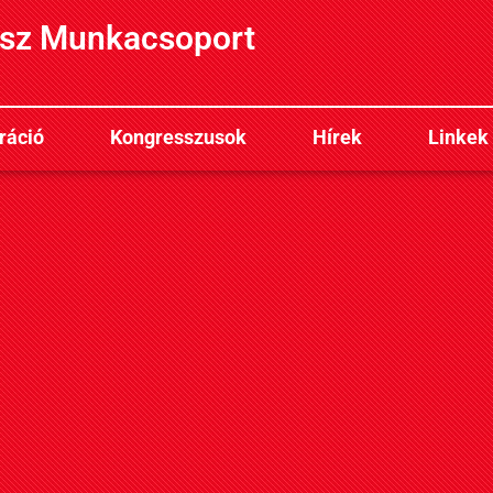
sz Munkacsoport
ráció
Kongresszusok
Hírek
Linkek