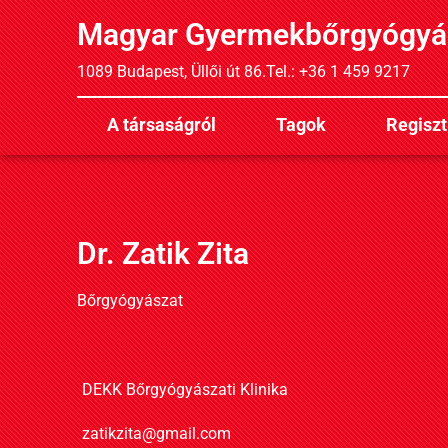
Magyar Gyermekbőrgyógyá
1089 Budapest, Üllői út 86.
Tel.: +36 1 459 9217
A társaságról
Tagok
Regiszt
Dr. Zatik Zita
Bőrgyógyászat
DEKK Bőrgyógyászati Klinika
zatikzita@gmail.com