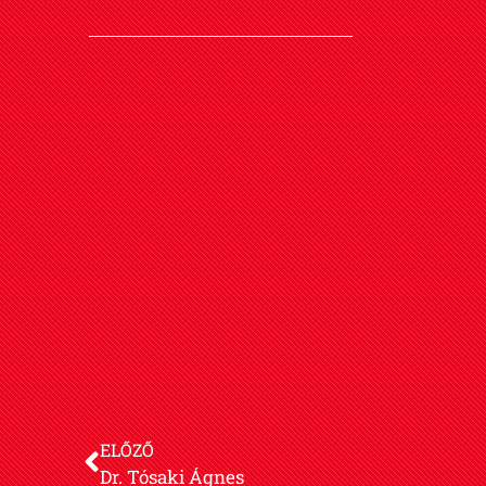
ELŐZŐ
Dr. Tósaki Ágnes