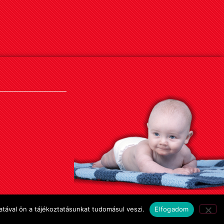
tával ön a tájékoztatásunkat tudomásul veszi.
Elfogadom