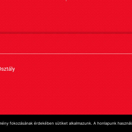
sztály
élmény fokozásának érdekében sütiket alkalmazunk. A honlapunk használa