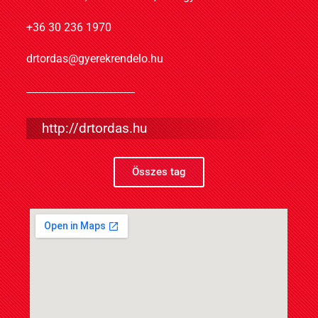
+36 30 236 1970
drtordas@gyerekrendelo.hu
http://drtordas.hu
Összes tag