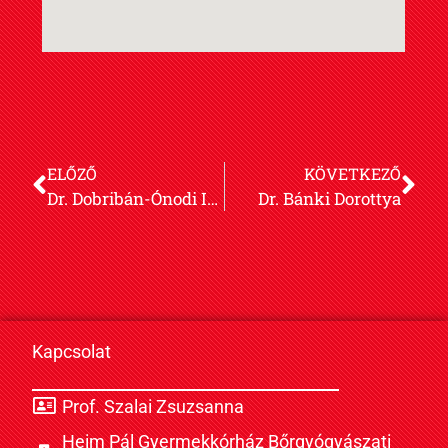
ELŐZŐ
KÖVETKEZŐ
Dr. Dobribán-Ónodi Ivett
Dr. Bánki Dorottya
Kapcsolat
Prof. Szalai Zsuzsanna
Heim Pál Gyermekkórház Bőrgyógyászati