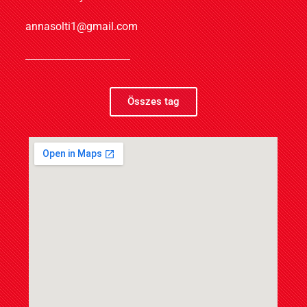
annasolti1@gmail.com
Összes tag