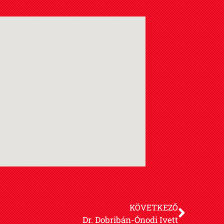
KÖVETKEZŐ
Dr. Dobribán-Ónodi Ivett