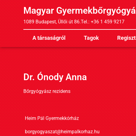
Magyar Gyermekbőrgyógyá
1089 Budapest, Üllői út 86.
Tel.: +36 1 459 9217
A társaságról
Tagok
Regiszt
Dr. Ónody Anna
Bőrgyógyász rezidens
Heim Pál Gyermekkórház
borgyogyaszat@heimpalkorhaz.hu