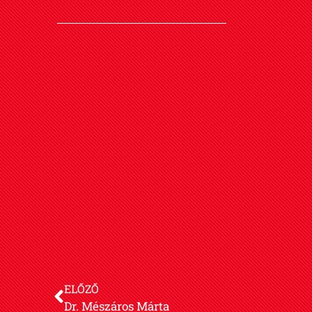
ELŐZŐ
Dr. Mészáros Márta