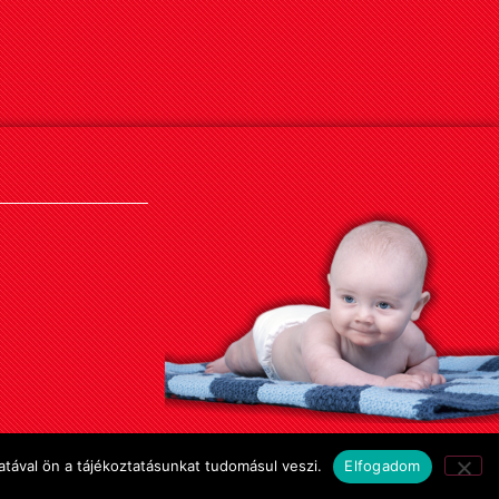
tával ön a tájékoztatásunkat tudomásul veszi.
Elfogadom