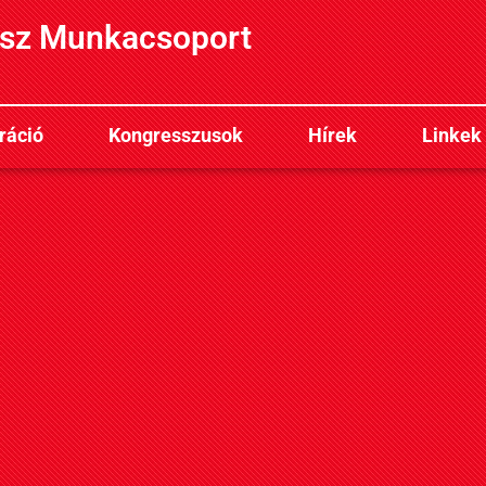
sz Munkacsoport
ráció
Kongresszusok
Hírek
Linkek