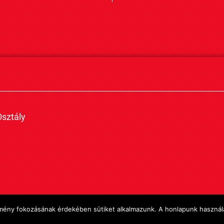
sztály
élmény fokozásának érdekében sütiket alkalmazunk. A honlapunk használa