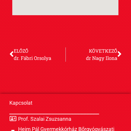
ELŐZŐ
KÖVETKEZŐ
dr. Fábri Orsolya
dr Nagy Ilona
Kapcsolat
Prof. Szalai Zsuzsanna
Heim Pál Gyermekkórház Bőrgyógyászati