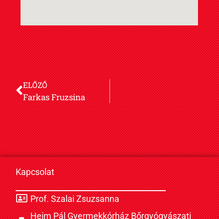
ELŐZŐ
Farkas Fruzsina
Kapcsolat
Prof. Szalai Zsuzsanna
Heim Pál Gyermekkórház Bőrgyógyászati