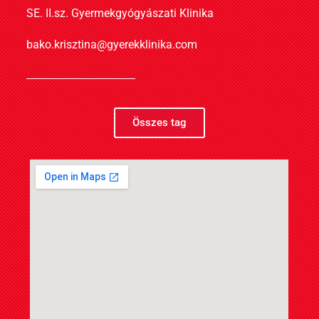
SE. II.sz. Gyermekgyógyászati Klinika
bako.krisztina@gyerekklinika.com
Összes tag