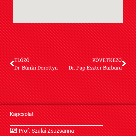
ELŐZŐ
KÖVETKEZŐ
Dr. Bánki Dorottya
Dr. Pap Eszter Barbara
Kapcsolat
Prof. Szalai Zsuzsanna