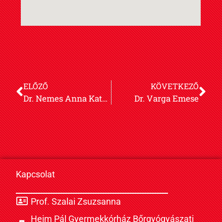
ELŐZŐ
KÖVETKEZŐ
Dr. Nemes Anna Katalin
Dr. Varga Emese
Kapcsolat
Prof. Szalai Zsuzsanna
Heim Pál Gyermekkórház Bőrgyógyászati