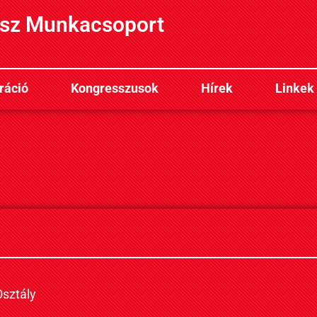
sz Munkacsoport
ráció
Kongresszusok
Hírek
Linkek
sztály