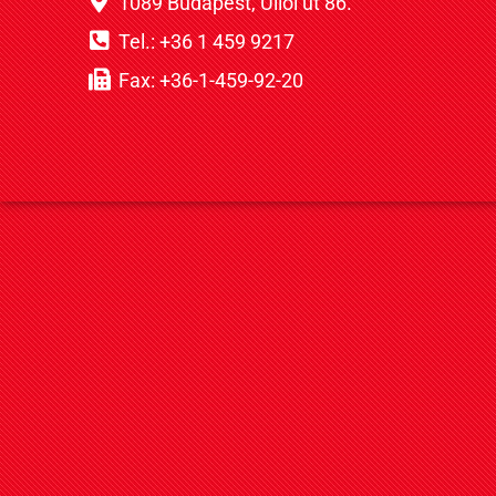
1089 Budapest, Üllői út 86.
Tel.: +36 1 459 9217
Fax: +36-1-459-92-20