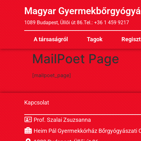
Magyar Gyermekbőrgyógyá
1089 Budapest, Üllői út 86.
Tel.: +36 1 459 9217
A társaságról
Tagok
Regiszt
MailPoet Page
[mailpoet_page]
Kapcsolat
Prof. Szalai Zsuzsanna
Heim Pál Gyermekkórház Bőrgyógyászati O